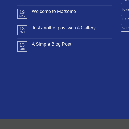
Jac
Hello
world!
levi
Welcome to Flatsome
19
Nov
No
roc
hay
comentarios
Just another post with A Gallery
van
13
en
Welcome
Oct
No
to
hay
Flatsome
comentarios
A Simple Blog Post
13
en
Just
Oct
No
another
hay
post
comentarios
with
en
A
A
Gallery
Simple
Blog
Post