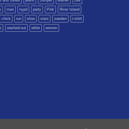
k and Jones
jeans
Jumper
leather
Lee
s
man
nypd
party
Pink
River Island
k chick
run
shoe
stars
sweden
t-shirt
s
washed-out
white
women
.