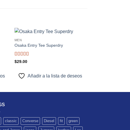
MEN
MEN
Nuevo
dir
Añadir
Osaka Entry Tee Superdry
Jeansmaker Tee Lee
a
a la
$
29.00
 de
lista de
eos
deseos
Valorado
$
29.00
con
4
de
Añadir a la 
5
eos
Añadir a la lista de deseos
GS
classic
Converse
Diesel
fit
green