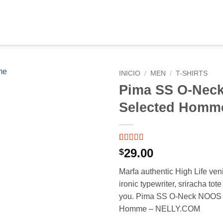
INICIO
/
MEN
/
T-SHIRTS
Pima SS O-Nec
Añadir
Selected Homm
a la
lista de
deseos
Valorado
1
29.00
$
con
5
de 5
en base a
Marfa authentic High Life ven
valoración
de un cliente
ironic typewriter, sriracha tot
you. Pima SS O-Neck NOOS
Homme – NELLY.COM