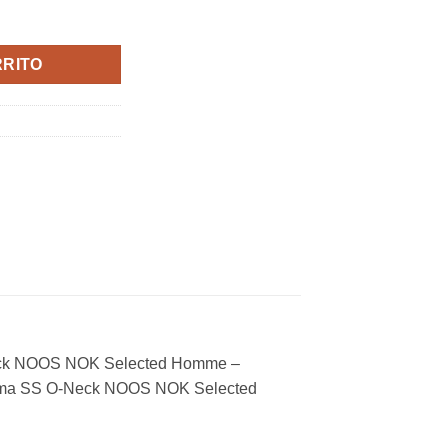
ed Homme cantidad
RRITO
 O-Neck NOOS NOK Selected Homme –
u. Pima SS O-Neck NOOS NOK Selected