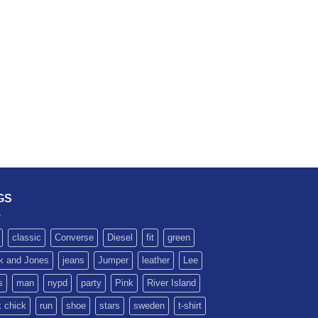
GS
classic
Converse
Diesel
fit
green
k and Jones
jeans
Jumper
leather
Lee
s
man
nypd
party
Pink
River Island
k chick
run
shoe
stars
sweden
t-shirt