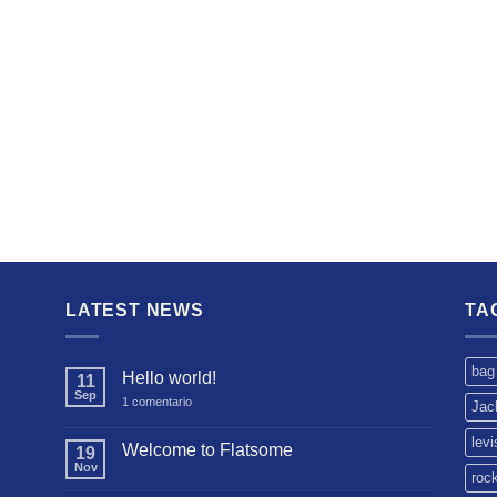
LATEST NEWS
TA
bag
Hello world!
11
Sep
en
1 comentario
Jac
Hello
world!
levi
Welcome to Flatsome
19
Nov
No
roc
hay