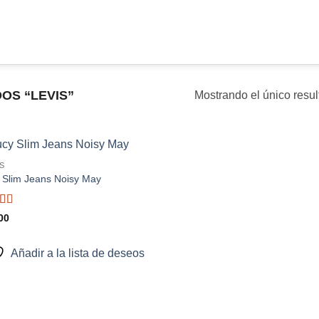
OS “LEVIS”
Mostrando el único resu
S
Añadir
 Slim Jeans Noisy May
a la
lista de
deseos
rado
00
3
Añadir a la lista de deseos