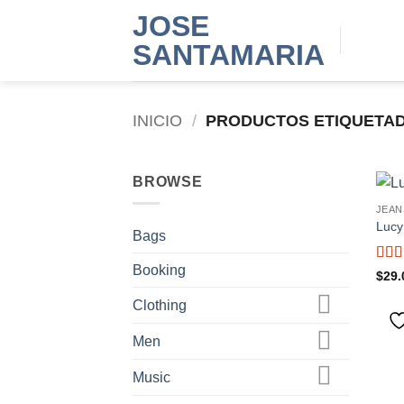
Saltar
JOSE
al
SANTAMARIA
contenido
INICIO
/
PRODUCTOS ETIQUETAD
BROWSE
JEAN
Lucy
Bags
Booking
Valo
$
29.
con
de 5
Clothing
Men
Music