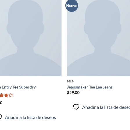
Nuevo
Añadir
Aña
a la
a 
lista de
list
deseos
des
MEN
 Entry Tee Superdry
Jeansmaker Tee Lee Jeans
$
29.00
rado
00
Añadir a la lista de dese
4
de
Añadir a la lista de deseos