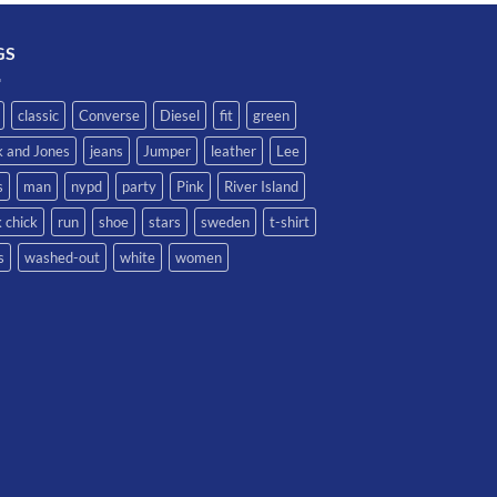
GS
classic
Converse
Diesel
fit
green
k and Jones
jeans
Jumper
leather
Lee
s
man
nypd
party
Pink
River Island
 chick
run
shoe
stars
sweden
t-shirt
s
washed-out
white
women