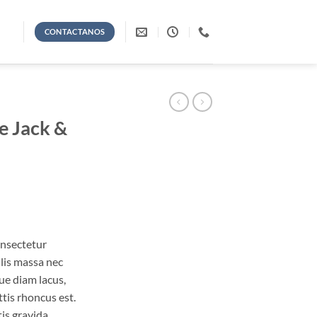
CONTACTANOS
e Jack &
onsectetur
ulis massa nec
ue diam lacus,
ttis rhoncus est.
is gravida.