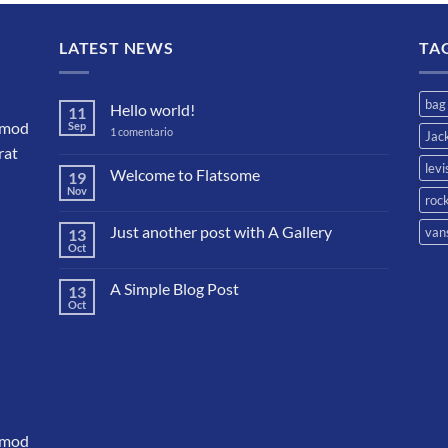
LATEST NEWS
TA
bag
Hello world!
11
ismod
Sep
en
1 comentario
Jac
Hello
rat
world!
levi
Welcome to Flatsome
19
Nov
No
rock
hay
comentarios
Just another post with A Gallery
van
13
en
Welcome
Oct
No
to
hay
Flatsome
comentarios
A Simple Blog Post
13
en
Just
Oct
No
another
hay
post
comentarios
with
en
A
A
Gallery
Simple
Blog
Post
ismod