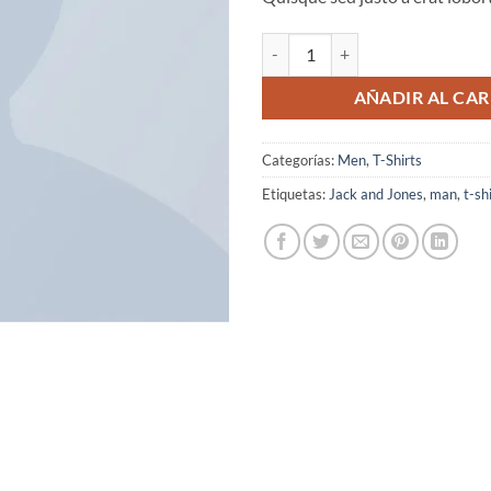
Lawrance Polo Tee Jack & Jones c
AÑADIR AL CAR
Categorías:
Men
,
T-Shirts
Etiquetas:
Jack and Jones
,
man
,
t-sh