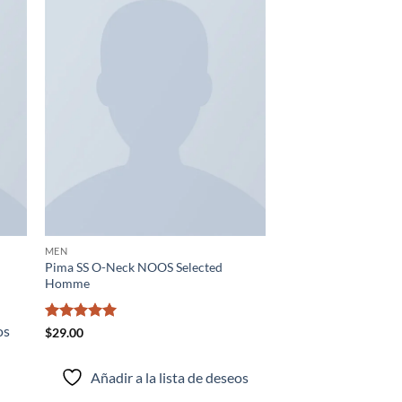
dir
Añadir
la
a la
a de
lista de
eos
deseos
MEN
Pima SS O-Neck NOOS Selected
Homme
os
Valorado
$
29.00
con
5
de 5
Añadir a la lista de deseos