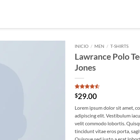
INICIO
/
MEN
/
T-SHIRTS
Lawrance Polo Te
Añadir
Jones
a la
lista
de
deseos
Valorado
2
29.00
$
con
4.5
de 5 en
Lorem ipsum dolor sit amet, c
base a
valoraciones
adipiscing elit. Vestibulum iac
de clientes
velit commodo lobortis. Quisq
tincidunt vitae eros porta, sagi
Quisque sed justo a erat lobort