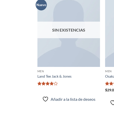
Nuevo
Añadir
Añadir
a la
a la
lista de
lista de
deseos
deseos
SIN EXISTENCIAS
MEN
MEN
Jones
Land Tee Jack & Jones
Osaka
Valorado
Valo
$
29.
a lista de deseos
con
4
de
con
5
5
Añadir a la lista de deseos