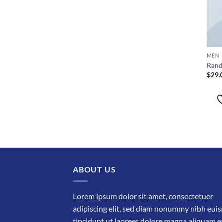
MEN
Rand
$
29.
ABOUT US
Lorem ipsum dolor sit amet, consectetuer
adipiscing elit, sed diam nonummy nibh eu
tincidunt ut laoreet dolore magna aliquam e