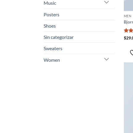
Music
Posters
MEN
Bjorn
Shoes
Sin categorizar
Valo
$
29.
con
de 5
Sweaters
Women