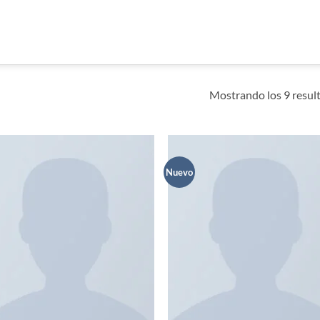
Mostrando los 9 resul
Nuevo
Añadir
Añ
a la
a
lista de
lis
deseos
de