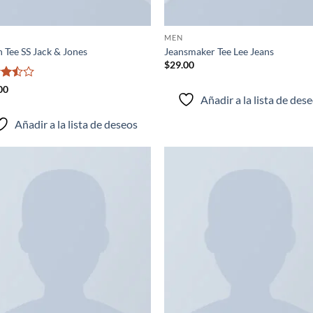
MEN
 Tee SS Jack & Jones
Jeansmaker Tee Lee Jeans
$
29.00
rado
00
Añadir a la lista de des
3.5
Añadir a la lista de deseos
Añadir
Añ
a la
a
lista de
lis
deseos
de