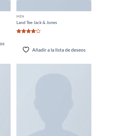
MEN
Land Tee Jack & Jones
Valorado
eos
con
4
de
5
Añadir a la lista de deseos
adir
Añadir
 la
a la
ta de
lista de
seos
deseos