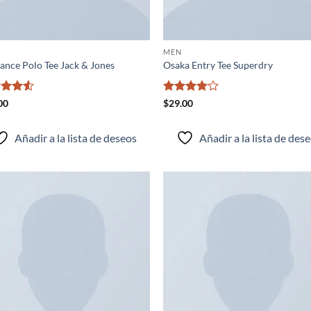
MEN
ance Polo Tee Jack & Jones
Osaka Entry Tee Superdry
rado
Valorado
00
$
29.00
4.5
con
4
de
5
Añadir a la lista de deseos
Añadir a la lista de des
Añadir
Añ
a la
a
lista de
lis
deseos
de