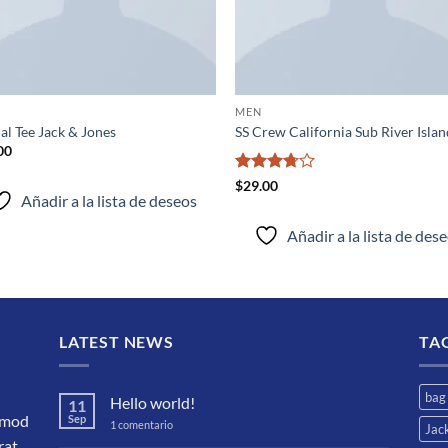
MEN
al Tee Jack & Jones
SS Crew California Sub River Isla
00
Valorado
$
29.00
Añadir a la lista de deseos
con
3.67
de 5
Añadir a la lista de des
LATEST NEWS
TA
bag
Hello world!
11
ismod
Sep
en
1 comentario
Jac
Hello
rat