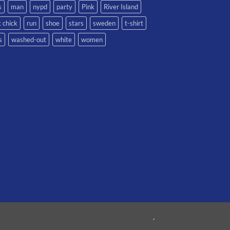
s
man
nypd
party
Pink
River Island
 chick
run
shoe
stars
sweden
t-shirt
s
washed-out
white
women
.