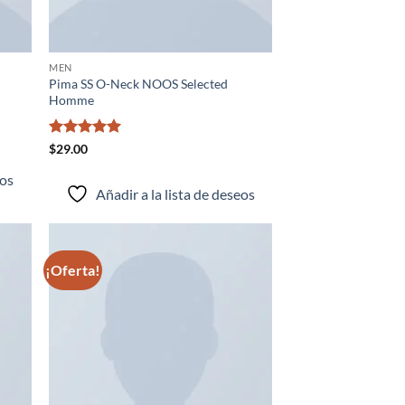
MEN
Pima SS O-Neck NOOS Selected
Homme
Valorado
$
29.00
con
5
de 5
eos
Añadir a la lista de deseos
¡Oferta!
adir
Añadir
 la
a la
ta de
lista de
seos
deseos