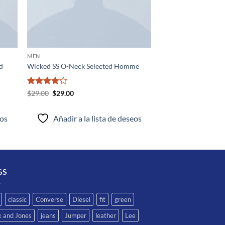
MEN
nd
Wicked SS O-Neck Selected Homme
Valorado
El
El
$
29.00
$
29.00
precio
precio
con
4
de
original
actual
5
era:
es:
eos
Añadir a la lista de deseos
$29.00.
$29.00.
GS
classic
Converse
Diesel
fit
green
k and Jones
jeans
Jumper
leather
Lee