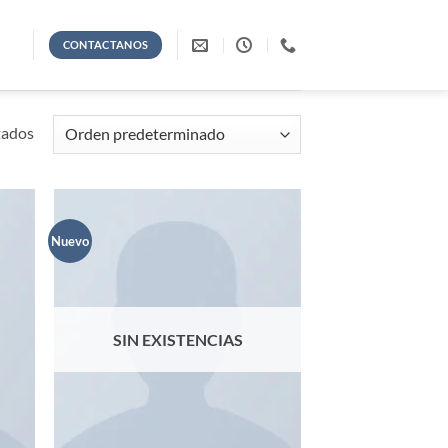
CONTACTANOS
tados
Nuevo
adir
Añadir
 la
a la
ta de
lista de
seos
deseos
SIN EXISTENCIAS