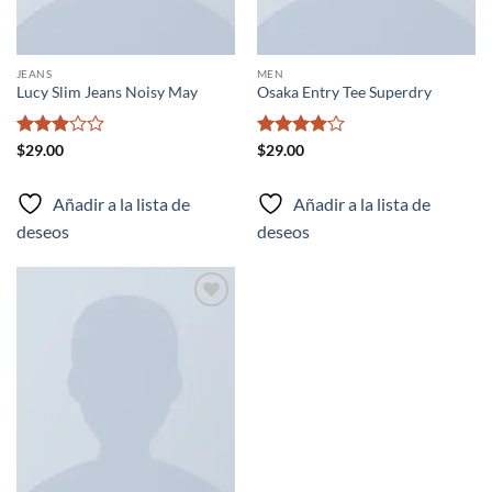
JEANS
MEN
Lucy Slim Jeans Noisy May
Osaka Entry Tee Superdry
Valorado
Valorado
$
29.00
$
29.00
con
3
con
4
de
de 5
5
Añadir a la lista de
Añadir a la lista de
deseos
deseos
Añadir
a la
lista de
deseos