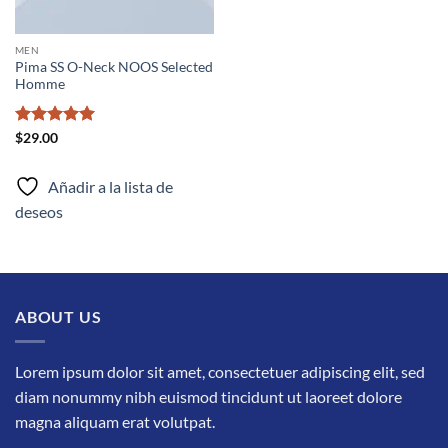
MEN
Pima SS O-Neck NOOS Selected
Homme
Valorado
$
29.00
con
5
de 5
Añadir a la lista de
deseos
ABOUT US
Lorem ipsum dolor sit amet, consectetuer adipiscing elit, sed
diam nonummy nibh euismod tincidunt ut laoreet dolore
magna aliquam erat volutpat.