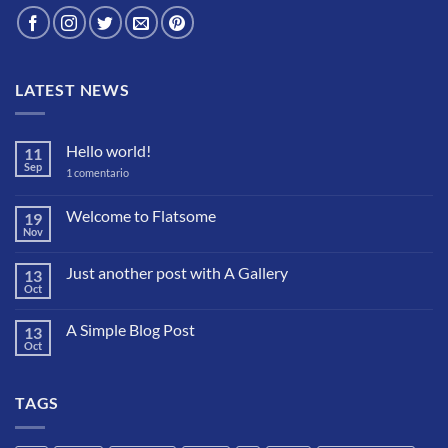
LATEST NEWS
Hello world!
11
Sep
en
1 comentario
Hello
world!
Welcome to Flatsome
19
Nov
No
hay
comentarios
Just another post with A Gallery
13
en
Welcome
Oct
No
to
hay
Flatsome
comentarios
A Simple Blog Post
13
en
Just
Oct
No
another
hay
post
comentarios
with
en
A
TAGS
A
Gallery
Simple
Blog
Post