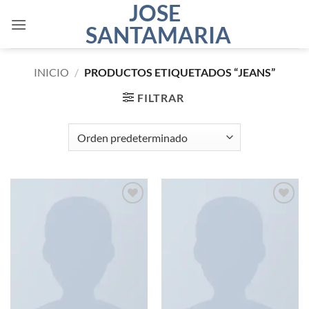
JOSE
Saltar
al
SANTAMARIA
contenido
INICIO
/
PRODUCTOS ETIQUETADOS “JEANS”
FILTRAR
Añadir
Añadir
a la
a la
lista de
lista de
deseos
deseos