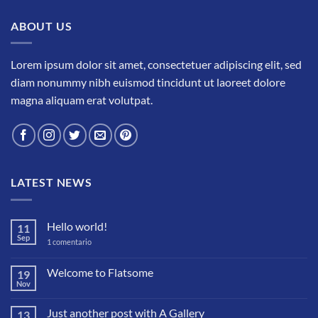
ABOUT US
Lorem ipsum dolor sit amet, consectetuer adipiscing elit, sed
diam nonummy nibh euismod tincidunt ut laoreet dolore
magna aliquam erat volutpat.
LATEST NEWS
Hello world!
11
Sep
en
1 comentario
Hello
world!
Welcome to Flatsome
19
Nov
No
hay
comentarios
Just another post with A Gallery
13
en