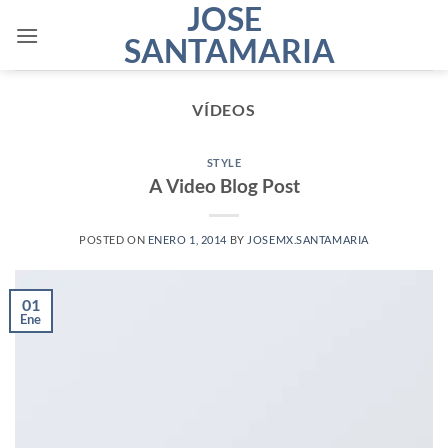
JOSE
Saltar
al
SANTAMARIA
contenido
VÍDEOS
STYLE
A Video Blog Post
POSTED ON
ENERO 1, 2014
BY
JOSEMX.SANTAMARIA
01
Ene