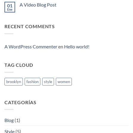
comentarios
with
A Video Blog Post
01
en
A
A
Ene
No
Gallery
Simple
hay
Blog
comentarios
Post
en
RECENT COMMENTS
A
Video
Blog
Post
A WordPress Commenter
en
Hello world!
TAG CLOUD
brooklyn
fashion
style
women
CATEGORÍAS
Blog
(1)
Style
(5)