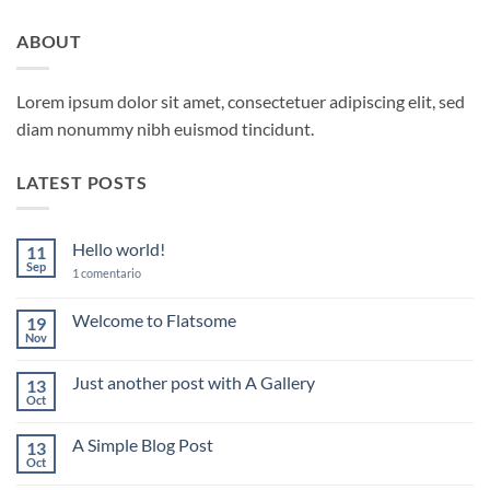
ABOUT
Lorem ipsum dolor sit amet, consectetuer adipiscing elit, sed
diam nonummy nibh euismod tincidunt.
LATEST POSTS
Hello world!
11
Sep
en
1 comentario
Hello
world!
Welcome to Flatsome
19
Nov
No
hay
comentarios
Just another post with A Gallery
13
en
Welcome
Oct
No
to
hay
Flatsome
comentarios
A Simple Blog Post
13
en
Just
Oct
No
another
hay
post