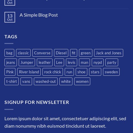
Welcome
Oct
No
to
hay
Flatsome
comentarios
A Simple Blog Post
13
en
Just
Oct
No
another
hay
post
comentarios
with
en
A
TAGS
A
Gallery
Simple
Blog
Post
bag
classic
Converse
Diesel
fit
green
Jack and Jones
jeans
Jumper
leather
Lee
levis
man
nypd
party
Pink
River Island
rock chick
run
shoe
stars
sweden
t-shirt
vans
washed-out
white
women
SIGNUP FOR NEWSLETTER
Lorem ipsum dolor sit amet, consectetuer adipiscing elit, sed
diam nonummy nibh euismod tincidunt ut laoreet.