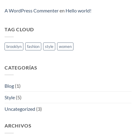
Post
A WordPress Commenter
en
Hello world!
TAG CLOUD
brooklyn
fashion
style
women
CATEGORÍAS
Blog
(1)
Style
(5)
Uncategorized
(3)
ARCHIVOS