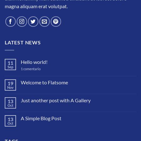
magna aliquam erat volutpat.
LATEST NEWS
Hello world!
11
Sep
en
1 comentario
Hello
world!
Welcome to Flatsome
19
Nov
No
hay
comentarios
Just another post with A Gallery
13
en
Welcome
Oct
No
to
hay
Flatsome
comentarios
A Simple Blog Post
13
en
Just
Oct
No
another
hay
post
comentarios
with
en
A
A