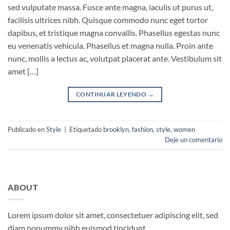
sed vulputate massa. Fusce ante magna, iaculis ut purus ut,
facilisis ultrices nibh. Quisque commodo nunc eget tortor
dapibus, et tristique magna convallis. Phasellus egestas nunc
eu venenatis vehicula. Phasellus et magna nulla. Proin ante
nunc, mollis a lectus ac, volutpat placerat ante. Vestibulum sit
amet […]
CONTINUAR LEYENDO
→
Publicado en
Style
|
Etiquetado
brooklyn
,
fashion
,
style
,
women
Deje un comentario
ABOUT
Lorem ipsum dolor sit amet, consectetuer adipiscing elit, sed
diam nonummy nibh euismod tincidunt.