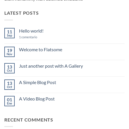
LATEST POSTS
Hello world!
11
Sep
en
1 comentario
Hello
world!
Welcome to Flatsome
19
Nov
No
hay
comentarios
Just another post with A Gallery
13
en
Welcome
Oct
No
to
hay
Flatsome
comentarios
A Simple Blog Post
13
en
Just
Oct
No
another
hay
post
comentarios
with
A Video Blog Post
01
en
A
A
Ene
No
Gallery
Simple
hay
Blog
comentarios
Post
en
RECENT COMMENTS
A
Video
Blog