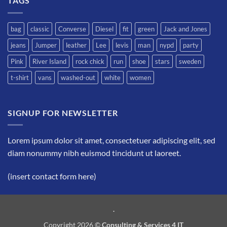
TAGS
Gallery
Simple
Blog
Post
bag
classic
Converse
Diesel
fit
green
Jack and Jones
jeans
Jumper
leather
Lee
levis
man
nypd
party
Pink
River Island
rock chick
run
shoe
stars
sweden
t-shirt
vans
washed-out
white
women
SIGNUP FOR NEWSLETTER
Lorem ipsum dolor sit amet, consectetuer adipiscing elit, sed
diam nonummy nibh euismod tincidunt ut laoreet.
(insert contact form here)
.
Copyright 2026 ©
Consulting & Services 4 IT