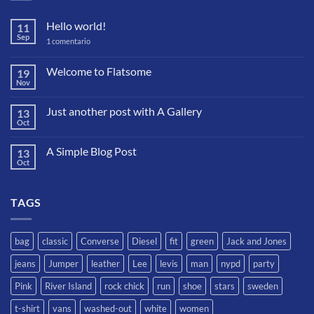
Hello world!
11
Sep
en
1 comentario
Hello
world!
Welcome to Flatsome
19
Nov
No
hay
comentarios
Just another post with A Gallery
13
en
Welcome
Oct
No
to
hay
Flatsome
comentarios
A Simple Blog Post
13
en
Just
Oct
No
another
hay
post
comentarios
with
en
A
TAGS
A
Gallery
Simple
Blog
Post
bag
classic
Converse
Diesel
fit
green
Jack and Jones
jeans
Jumper
leather
Lee
levis
man
nypd
party
Pink
River Island
rock chick
run
shoe
stars
sweden
t-shirt
vans
washed-out
white
women