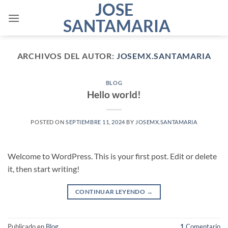
JOSE
Saltar
al
SANTAMARIA
contenido
ARCHIVOS DEL AUTOR:
JOSEMX.SANTAMARIA
BLOG
Hello world!
POSTED ON
SEPTIEMBRE 11, 2024
BY
JOSEMX.SANTAMARIA
Welcome to WordPress. This is your first post. Edit or delete
it, then start writing!
CONTINUAR LEYENDO
→
Publicado en
Blog
1
Comentario