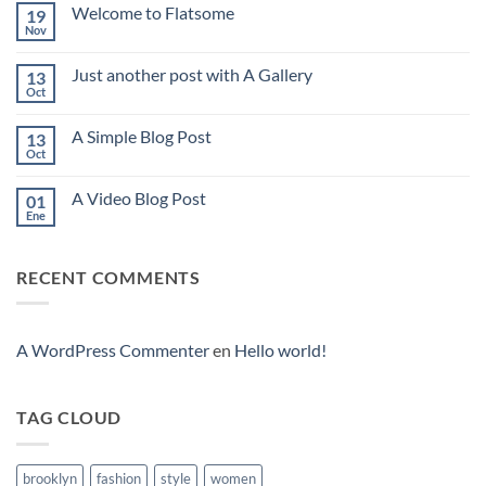
Welcome to Flatsome
19
Nov
No
hay
comentarios
Just another post with A Gallery
13
en
Welcome
Oct
No
to
hay
Flatsome
comentarios
A Simple Blog Post
13
en
Just
Oct
No
another
hay
post
comentarios
with
A Video Blog Post
01
en
A
A
Ene
No
Gallery
Simple
hay
Blog
comentarios
Post
en
RECENT COMMENTS
A
Video
Blog
Post
A WordPress Commenter
en
Hello world!
TAG CLOUD
brooklyn
fashion
style
women