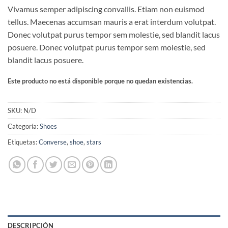
Valorado
2
Vivamus semper adipiscing convallis. Etiam non euismod
con
4
de
5 en
tellus. Maecenas accumsan mauris a erat interdum volutpat.
base a
Donec volutpat purus tempor sem molestie, sed blandit lacus
valoraciones
de
posuere. Donec volutpat purus tempor sem molestie, sed
clientes
blandit lacus posuere.
Este producto no está disponible porque no quedan existencias.
SKU:
N/D
Categoría:
Shoes
Etiquetas:
Converse
,
shoe
,
stars
DESCRIPCIÓN