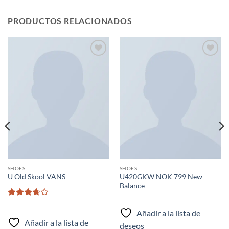
PRODUCTOS RELACIONADOS
Añadir
Añadir
a la
a la
lista de
lista de
deseos
deseos
SHOES
SHOES
U420GKW NOK 799 New
U Old Skool VANS
Balance
Valorado
con
3.67
Añadir a la lista de
de 5
Añadir a la lista de
deseos