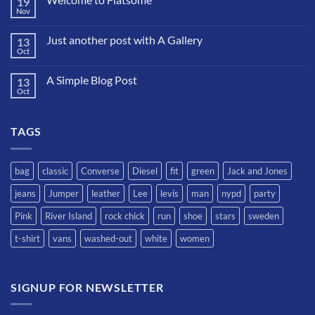
19
Nov
No
hay
comentarios
Just another post with A Gallery
13
en
Welcome
Oct
No
to
hay
Flatsome
comentarios
A Simple Blog Post
13
en
Just
Oct
No
another
hay
post
comentarios
with
en
A
TAGS
A
Gallery
Simple
Blog
Post
bag
classic
Converse
Diesel
fit
green
Jack and Jones
jeans
Jumper
leather
Lee
levis
man
nypd
party
Pink
River Island
rock chick
run
shoe
stars
sweden
t-shirt
vans
washed-out
white
women
SIGNUP FOR NEWSLETTER